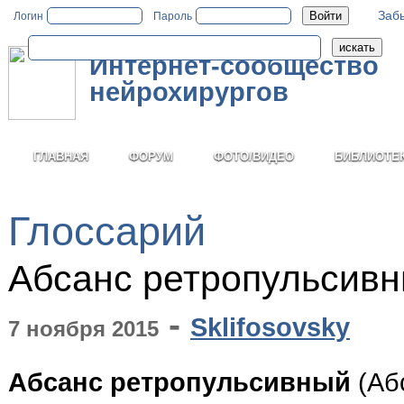
Заб
Логин
Пароль
Интернет-сообщество
нейрохирургов
ГЛАВНАЯ
ФОРУМ
ФОТО/ВИДЕО
БИБЛИОТЕ
Глоссарий
Абсанс ретропульсив
-
Sklifosovsky
7 ноября 2015
Абсанс ретропульсивный
(Абс