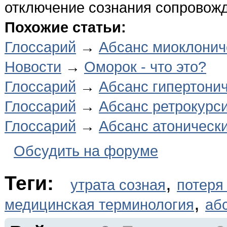
отключение сознания сопровожд
Похожие статьи:
Глоссарий
→
Абсанс миоклонич
Новости
→
Оморок - что это?
Глоссарий
→
Абсанс гипертони
Глоссарий
→
Абсанс ретрокурс
Глоссарий
→
Абсанс атоническ
Обсудить на форуме
Теги:
,
утрата созная
потеря
,
медицинская терминология
аб