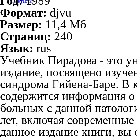
Год:
1989
Контакты
Формат:
djvu
Размер:
11,4 Мб
Страниц:
240
Язык:
rus
Учебник Пирадова - это у
издание, посвящено изуч
синдрома Гийена-Баре. В 
содержится информация о 
больных с данной патолог
лет, включая современные 
данное издание книги, вы