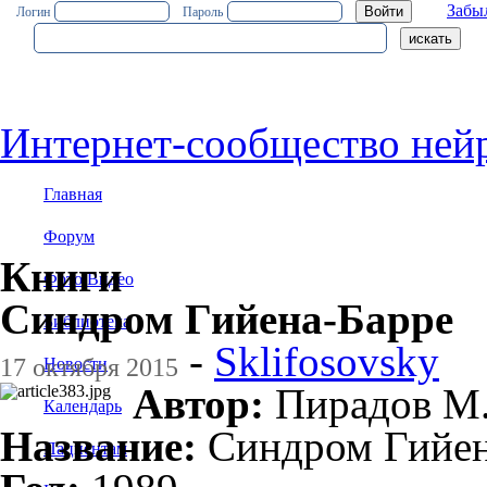
Забы
Логин
Пароль
Интернет-сообщество ней
Главная
Форум
Книги
Фото/Видео
Синдром Гийена-Барре
Библиотека
-
Sklifosovsky
17 октября 2015
Новости
Автор:
Пирадов М
Календарь
Название:
Синдром Гийен
Пациентам