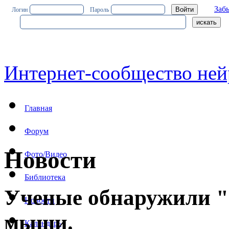
Заб
Логин
Пароль
Интернет-сообщество ней
Главная
Форум
Новости
Фото/Видео
Библиотека
Ученые обнаружили "ц
Новости
мыши.
Календарь