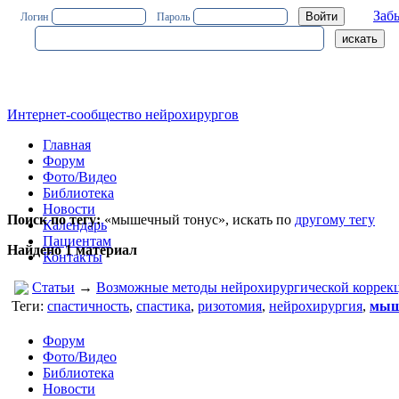
Заб
Логин
Пароль
Интернет-сообщество нейрохирургов
Главная
Форум
Фото/Видео
Библиотека
Новости
Поиск по тегу:
«мышечный тонус», искать по
другому тегу
Календарь
Пациентам
Найдено 1 материал
Контакты
Статьи
→
Возможные методы нейрохирургической коррек
Теги:
спастичность
,
спастика
,
ризотомия
,
нейрохирургия
,
мыш
Форум
Фото/Видео
Библиотека
Новости