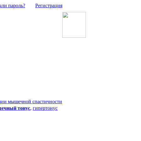
ыли пароль?
Регистрация
ции мышечной спастичности
ечный тонус
,
гипертонус