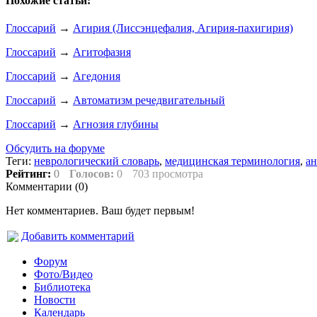
Похожие статьи:
Глоссарий
→
Агирия (Лиссэнцефалия, Агирия-пахигирия)
Глоссарий
→
Агитофазия
Глоссарий
→
Агедония
Глоссарий
→
Автоматизм речедвигательный
Глоссарий
→
Агнозия глубины
Обсудить на форуме
Теги:
неврологический словарь
,
медицинская терминология
,
ан
Рейтинг:
0
Голосов:
0
703 просмотра
Комментарии (
0
)
Нет комментариев. Ваш будет первым!
Добавить комментарий
Форум
Фото/Видео
Библиотека
Новости
Календарь