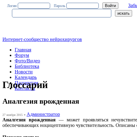
Заб
Логин
Пароль
Интернет-сообщество нейрохирургов
Главная
Форум
Фото/Видео
Библиотека
Новости
Календарь
Глоссарий
Пациентам
Контакты
Аналгезия врожденная
-
Администратор
27 ноября 2015
Аналгезия врожденная
— может проявляться нечувствите
обеспечивающих ноцицептивную чувствительность. Описаны с