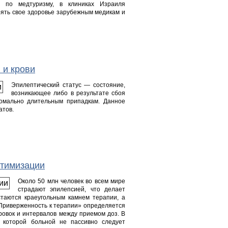
в по медтуризму, в клиниках Израиля
ять свое здоровье зарубежным медикам и
 и крови
Эпилептический статус — состояние,
возникающее либо в результате сбоя
номально длительным припадкам. Данное
атов.
птимизации
Около 50 млн человек во всем мире
страдают эпилепсией, что делает
таются краеугольным камнем терапии, а
«Приверженность к терапии» определяется
овок и интервалов между приемом доз. В
 которой больной не пассивно следует