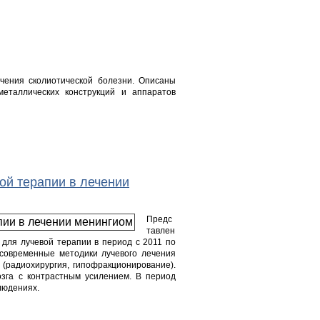
чения сколиотической болезни. Описаны
металлических конструкций и аппаратов
ой терапии в лечении
Предс
тавлен
 для лучевой терапии в период с 2011 по
современные методики лучевого лечения
 (радиохирургия, гипофракционирование).
озга с контрастным усилением. В период
людениях.