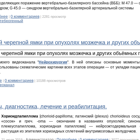
ределяющих поражение вертебрально-базилярного бассейна (ВББ): М 47.0 — 
дром; G 45.0 — синдром вертебрально-базилярной артериальной системы
бнее
0 комментариев
|
| 2281 просмотр
теброгенный
 черепной ямки при опухолях мозжечка и других об
моего видеоканала "
Нейрохирургия
". В ней описаны основные моменты 
ользованы схематические картинки всех этапов операции — от укладки паци
.
е
0 комментариев
|
| 10188 просмотров
еоканал
 диагностика, лечение и реабилитация.
Хориоидпапиллома
[chorioid-papilloma; латинский (plexus) chorioideus со
«сосок» и греч. -οma — окончание в названиях опухолей; синони
плекеуспапиллома, хориоидная папиллома] — нейроэктодермальная о
растущая из эпителия хориоидных сплетений внутримозговых желудочков.
Администратор
Подробнее
0 комментариев
21 июля 2019 -
|
|
| 3077 просмотров