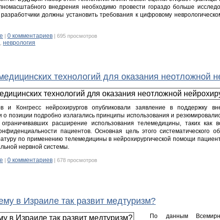
лномасштабного внедрения необходимо провести гораздо больше исследо
 разработчики должны установить требования к цифровому неврологическо
е
0 комментариев
|
| 695 просмотров
неврология
,
медицинских технологий для оказания неотложной 
ов и Конгресс нейрохирургов опубликовали заявление в поддержку вн
ии о позиции подробно излагались принципы использования и резюмировали
 ограничивавших расширение использования телемедицины, таких как в
онфиденциальности пациентов. Основная цель этого систематического о
ратуру по применению телемедицины в нейрохирургической помощи пациент
льной нервной системы.
е
0 комментариев
|
| 678 просмотров
ему в Израиле так развит медтуризм?
По данным Всемирной