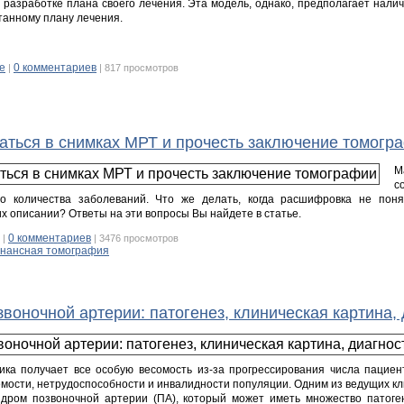
в разработке плана своего лечения. Эта модель, однако, предполагает нал
танному плану лечения.
е
0 комментариев
|
| 817 просмотров
раться в снимках МРТ и прочесть заключение томогр
М
с
о количества заболеваний. Что же делать, когда расшифровка не пон
их описании? Ответы на эти вопросы Вы найдете в статье.
0 комментариев
|
| 3476 просмотров
онансная томография
оночной артерии: патогенез, клиническая картина, 
ика получает все особую весомость из-за прогрессирования числа пациен
аемости, нетрудоспособности и инвалидности популяции. Одним из ведущих к
ндром позвоночной артерии (ПА), который может иметь множество патоге