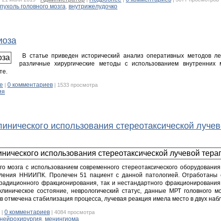
пухоль головного мозга
внутрижелудочко
,
иоза
В статье приведен исторический анализ оперативных методов ле
различные хирургические методы с использованием внутренних 
те.
е
0 комментариев
|
| 1533 просмотра
ия
линического использования стереотаксической лучев
о мозга с использованием современного стереотаксического оборудования
деления ННИИПК. Пролечен 51 пациент с данной патологией. Отработаны 
традиционного фракционирования, так и нестандартного фракционирования
линическое состояние, неврологический статус, данные МРТ головного м
в отмечена стабилизация процесса, лучевая реакция имела место в двух наб
0 комментариев
|
| 4084 просмотра
нейрохирургия
менингиома
,