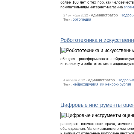
более 100 лет с тех пор, как человечес
покупательницы интернет-магазина
shoe-i
Администратор
Подроб
27 октября 2022 -
|
ортопедия
Теги:
Робототехника и искусствен
обещает трансформировать нейроваскуля
интеллекту и робототехнике в эндоваскул
Администратор
Подробн
4 апреля 2022 -
|
нейрохирургия
ии нейрохирургия
Теги:
,
Цифровые инструменты оценк
расширить возможности врача, изменит 
обследования. Мы описываем его компоне
и включают отдельные цифровые инструме