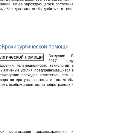
ваний. Из-за зарождающегося состояния
му обследованию, чтобы добиться от него
нейрохирургической помощи
Введение: В
2017 году
едрения телемедицинских технологий в
сь активные усилия, предпринимавшиеся в
озмещение расходов, ответственность и
бзора литературы состояла в том, чтобы
ам с особым акцентом на нейротравмах и
 организации здравоохранения и