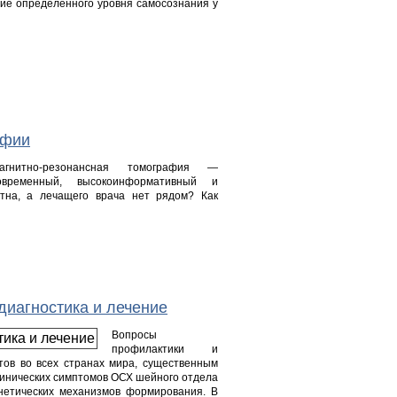
ичие определенного уровня самосознания у
афии
агнитно-резонансная томография —
овременный, высокоинформативный и
ятна, а лечащего врача нет рядом? Как
диагностика и лечение
Вопросы
профилактики и
тов во всех странах мира, существенным
линических симптомов ОСХ шейного отдела
нетических механизмов формирования. В