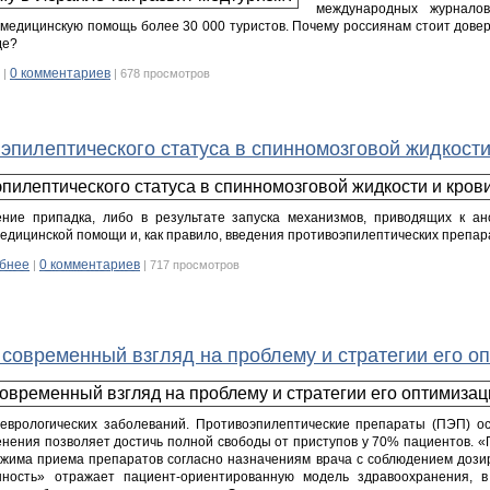
международных журнало
медицинскую помощь более 30 000 туристов. Почему россиянам стоит довер
де?
0 комментариев
|
| 678 просмотров
пилептического статуса в спинномозговой жидкости
ение припадка, либо в результате запуска механизмов, приводящих к а
едицинской помощи и, как правило, введения противоэпилептических препар
бнее
0 комментариев
|
| 717 просмотров
 современный взгляд на проблему и стратегии его о
еврологических заболеваний. Противоэпилептические препараты (ПЭП) ос
нения позволяет достичь полной свободы от приступов у 70% пациентов. 
ежима приема препаратов согласно назначениям врача с соблюдением дозир
ность» отражает пациент-ориентированную модель здравоохранения, в