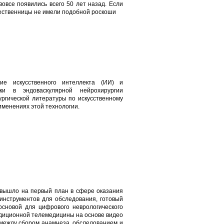
овсе появились всего 50 лет назад. Если
шественницы не имели подобной роскоши
ние искусственного интеллекта (ИИ) и
ики в эндоваскулярной нейрохирургии
ргической литературы по искусственному
именениях этой технологии.
вышло на первый план в сфере оказания
инструментов для обследования, готовый
основой для цифрового неврологического
адиционной телемедицины на основе видео
 между сбором анамнеза, обследованием и