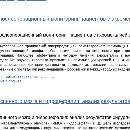
послеоперационный мониторинг пациентов с акроме
бусловленное хронической гиперпродукцией соматотропного гормона (СТГ
лучаев аденомой гипофиза. Основными причинами смертности при акром
олевания. Наиболее эффективным методом лечения акромегалии в нас
удаление опухоли гипофиза приводит к нормализации уровней СТГ и ИР
я современные критерии диагностики, ремиссии акромегалии после хирург
ованные с последними рекомендациями российской и международных эндокри
0 комментариев
|
| 1162 просмотра
ма гипофиза
пинного мозга и гидроцефалия: анализ результатов
интрамедуллярных опухолей (ИМО) и гидроцефалии (ГЦ). Цель исследов
 при интрамедуллярных опухолях, возможные патогенетические механиз