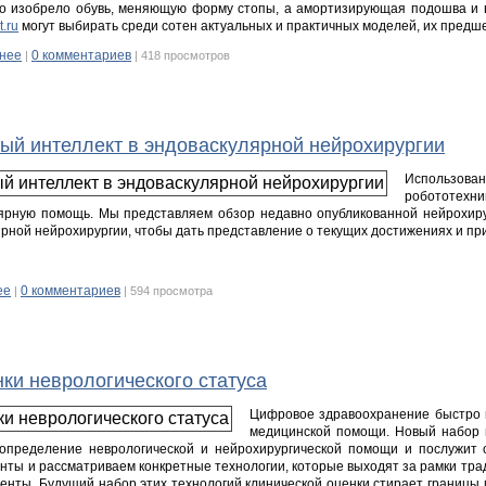
тво изобрело обувь, меняющую форму стопы, а амортизирующая подошва и в
t.ru
могут выбирать среди сотен актуальных и практичных моделей, их пред
нее
0 комментариев
|
| 418 просмотров
ный интеллект в эндоваскулярной нейрохирургии
Использова
робототехн
рную помощь. Мы представляем обзор недавно опубликованной нейрохиру
ярной нейрохирургии, чтобы дать представление о текущих достижениях и пр
ее
0 комментариев
|
| 594 просмотра
и неврологического статуса
Цифровое здравоохранение быстро 
медицинской помощи. Новый набор 
определение неврологической и нейрохирургической помощи и послужит 
нты и рассматриваем конкретные технологии, которые выходят за рамки тр
нты. Будущий набор этих технологий клинической оценки стирает границы