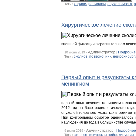
хориоидпапиллом
опухоль мозга
о
Теги:
,
,
Хирургическое лечение скол
внешней фиксации в сравнительном аспек
Администратор
Подробне
10 июня 2019 -
|
сколиоз
позвоночник
нейрохирург
Теги:
,
,
Первый опыт и результаты к
менингиом
первый опыт лечения менингиом головног
2012 год на базе радиологического от
опухолей головного мозга как в режиме 
При контрольном осмотре оценивалось к
наблюдения до года в большинстве случае
Администратор
Подробнее
9 июня 2019 -
|
стереотаксическая нейрохирургия
Теги:
,