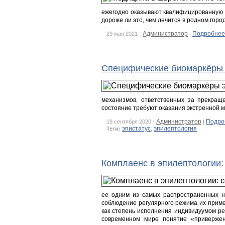
ежегодно оказывают квалифицированную 
дороже ли это, чем лечится в родном горо
Администратор
Подробнее
29 мая 2021 -
|
Специфические биомаркёры э
механизмов, ответственных за прекращ
состояние требуют оказания экстренной м
Администратор
Подро
19 сентября 2020 -
|
эпистатус
эпилептология
Теги:
,
Комплаенс в эпилептологии:
ее одним из самых распространенных н
соблюдение регулярного режима их приме
как степень исполнения индивидуумом р
современном мире понятие «привержен