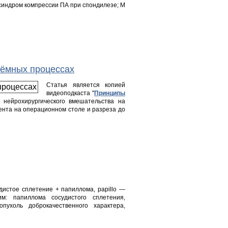
синдром компрессии ПА при спондилезе; М
ъёмных процессах
Статья является копией
видеоподкаста "
Принципы
нейрохирургического вмешательства на
ента на операционном столе и разреза до
судистое сплетение + папиллома, papillo —
м: папиллома сосудистого сплетения,
пухоль доброкачественного характера,