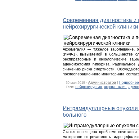
Современная диагностика и 
нейрохирургической клиники
Акромегалия — тяжелое заболевание, о
(ИРФ-1), вызываемой в большинстве с
респираторные и онкологические заб
аденомэктомия гипофиза. Радикальное 
снижению риска смертности. Обсуждаютс
послеоперационного мониторинга, соглас
Администратор
Подробнее
30 мая 2019 -
|
нейрохирургия
акромегалия
адено
Теги:
,
,
Интрамедуллярные опухоли с
больного
Статья посвящена проблеме сочетания 
материале встречаемость гидроцефалии