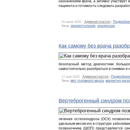
назначениям врача, а активно участвует 
пациента и готовность следовать разрабо
Администратор
Подробне
20 июня 2020 -
|
эпилептология
эпилепсия
Теги:
,
Как самому без врача разоб
безопасный метод диагностики большог
самостоятельно разобраться в снимках и 
Администратор
Подробнее
17 мая 2020 -
|
мрт головного мозга
магнитно-рез
Теги:
,
Вертеброгенный синдром позв
лечения остеохондроза (ОСХ) позвоночн
удельным весом его в структуре заболев
позвоночника (ШОП) представляется си