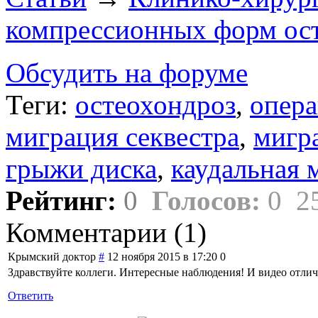
компрессионных форм ост
Обсудить на форуме
Теги:
остеохондроз
,
опера
миграция секвестра
,
мигр
грыжи диска
,
каудальная 
Рейтинг:
0
Голосов:
0
2
Комментарии (
1
)
Крымский доктор
#
12 ноября 2015 в 17:20
0
Здравствуйте коллеги. Интересные наблюдения! И видео отлич
Ответить