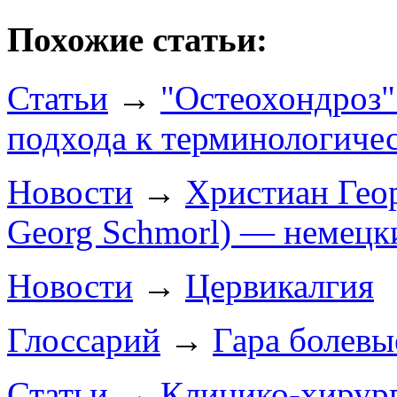
Похожие статьи:
Статьи
→
"Остеохондроз"
подхода к терминологиче
Новости
→
Христиан Геор
Georg Schmorl) — немецки
Новости
→
Цервикалгия
Глоссарий
→
Гара болевы
Статьи
→
Клинико-хирург