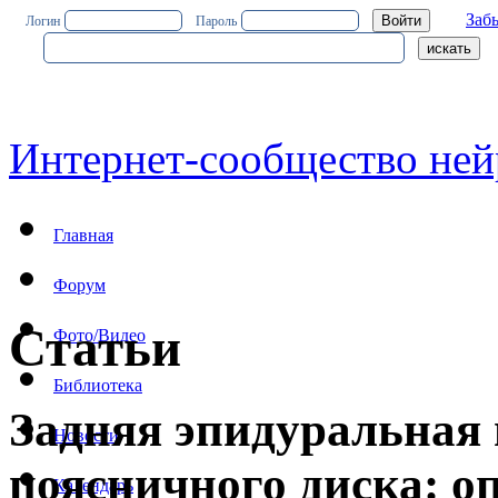
Заб
Логин
Пароль
Интернет-сообщество ней
Главная
Форум
Статьи
Фото/Видео
Библиотека
Задняя эпидуральная
Новости
поясничного диска: о
Календарь