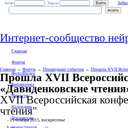
Забы
Логин
Пароль
Интернет-сообщество ней
Главная
Форум
Главная
→
Форум
→
Прошедшие события
→
Прошла XVII Всер
Фото/Видео
Прошла XVII Всероссий
Библиотека
«Давиденковские чтения
Новости
XVII Всероссийская конф
Календарь
чтения"
Пациентам
#1
- 15 ноября 2015, воскресенье
Администратор