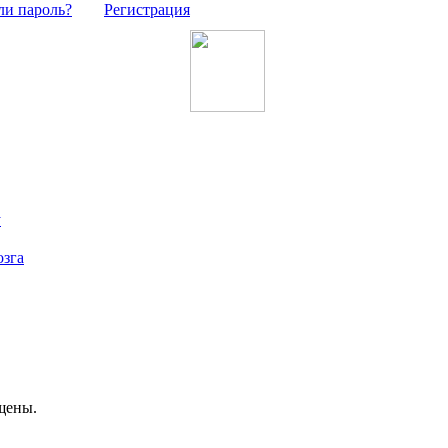
ли пароль?
Регистрация
у
озга
щены.