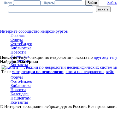
Забы
Логин
Пароль
Интернет-сообщество нейрохирургов
Главная
Форум
Фото/Видео
Библиотека
Новости
Календарь
Поиск по тегу:
«лекции по неврологии», искать по
другому тег
Пациентам
Найдено 1 материал
Контакты
Книги
→
Лекции по неврологии неспецифических систем м
Теги:
мозг
,
лекции по неврологии
,
книга по неврологии
,
вейн
Форум
Фото/Видео
Библиотека
Новости
Календарь
Пациентам
Контакты
© Интернет-ассоциация нейрохирургов России. Все права защи