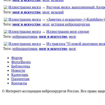
Иллюстрации мозга
→
Рисунок мозга, выполненный Андр
Теги:
мозг в искусстве
,
мозг
,
везалий
Иллюстрации мозга
→
«Заметки о вскрытии» («Kaishihen»),
Теги:
мозг в искусстве
,
мозг
,
история нейрохирургии
Иллюстрации мозга
→
Иллюстрации мозг-сердце
Теги:
нейроанатомия
,
мозг в искусстве
,
мозг
Иллюстрации мозга
→
Из трактата "О новой анатомии мозг
Теги:
нейроанатомия
,
мозг в искусстве
,
мозг
Форум
Фото/Видео
Библиотека
Новости
Календарь
Пациентам
Контакты
© Интернет-ассоциация нейрохирургов России. Все права защ