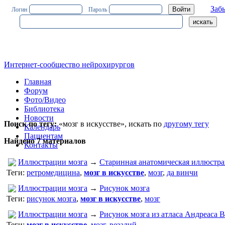
Заб
Логин
Пароль
Интернет-сообщество нейрохирургов
Главная
Форум
Фото/Видео
Библиотека
Новости
Поиск по тегу:
«мозг в искусстве», искать по
другому тегу
Календарь
Пациентам
Найдено 7 материалов
Контакты
Иллюстрации мозга
→
Старинная анатомическая иллюстра
Теги:
ретромедицина
,
мозг в искусстве
,
мозг
,
да винчи
Иллюстрации мозга
→
Рисунок мозга
Теги:
рисунок мозга
,
мозг в искусстве
,
мозг
Иллюстрации мозга
→
Рисунок мозга из атласа Андреаса В
Теги:
мозг в искусстве
,
мозг
,
везалий