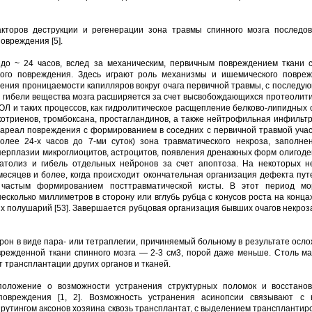
акторов деструкции и регенерации зона травмы спинного мозга последов
овреждения [5].
о ~ 24 часов, вслед за механическим, первичным повреждением ткани с
кого повреждения. Здесь играют роль механизмы и ишемического повре
ения проницаемости капилляров вокруг очага первичной травмы, с последу
я и гибели вещества мозга расширяется за счет высвобождающихся протеолит
ОЛ и таких процессов, как гидролитическое расщепление белково-липидных 
отриенов, тромбоксана, простагландинов, а также нейтрофильная инфильт
реал повреждения с формированием в соседних с первичной травмой участ
более 24-х часов до 7-ми суток) зона травматического некроза, заполн
иперплазии микроглиоцитов, астроцитов, появления дренажных форм олигод
толиз и гибель отдельных нейронов за счет апоптоза. На некоторых н
сяцев и более, когда происходит окончательная организация дефекта пут
с частым формированием посттравматической кисты. В этот период мо
есколько миллиметров в сторону или вглубь рубца с конусов роста на конца
 полушарий [53]. Завершается рубцовая организация бывших очагов некро
н в виде пара- или тетраплегии, причиняемый больному в результате осл
врежденной ткани спинного мозга — 2-3 см3, порой даже меньше. Столь ма
т трансплантации других органов и тканей.
оложение о возможности устранения структурных поломок и восстано
овреждения [1, 2]. Возможность устранения асинопсии связывают с 
прутингом аксонов хозяина сквозь трансплантат, с выделением транспланти