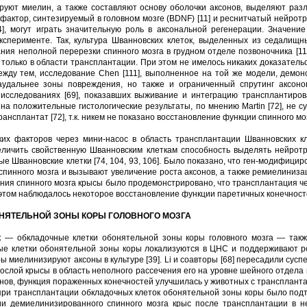
ируют миелин, а также составляют основу оболочки аксонов, выделяют ра
 фактор, синтезируемый в головном мозге (BDNF) [11] и реснитчатый нейротр
], могут играть значительную роль в аксональной регенерации. Значен
ксперименте. Так, культура Шванновских клеток, выделенных из седалищ
ия неполной перерезки спинного мозга в грудном отделе позвоночника [11
только в области трансплантации. При этом не имелось никаких доказатель
Между тем, исследование Chen [111], выполненное на той же модели, демо
аудальнее зоны повреждения, но также и ограниченный спрутинг аксоно
исследованиях [69], показавших выживание и интеграцию трансплантиро
на положительные гистологические результаты, по мнению Martin [72], не 
рансплантат [72], т.к. никем не показано восстановление функции спинного м
их факторов через мини-насос в область трансплантации Шванновских к
еличить свойственную Шванновским клеткам способность выделять нейрот
е Шванновские клетки [74, 104, 93, 106]. Было показано, что ген-модифици
 спинного мозга и вызывают увеличение роста аксонов, а также ремиелини
ения спинного мозга крысы было продемонстрировано, что трансплантация ч
этом наблюдалось некоторое восстановление функции паретичных конечносте
НЯТЕЛЬНОЙ ЗОНЫ КОРЫ ГОЛОВНОГО МОЗГА
 — обкладочные клетки обонятельной зоны коры головного мозга — такж
ые клетки обонятельной зоны коры локализуются в ЦНС и поддерживают ро
 миелинизируют аксоны в культуре [39]. Li и соавторы [68] пересадили сус
ослой крысы в область неполного рассечения его на уровне шейного отдела 
ов, функция пораженных конечностей улучшилась у животных с трансплантац
ри трансплантации обкладочных клеток обонятельной зоны коры было подтве
и демиелинизированного спинного мозга крыс после трансплантации в не