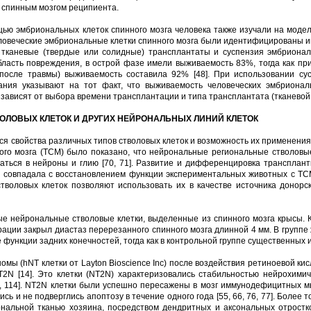
о спинным мозгом реципиента.
ю эмбриональных клеток спинного мозга человека также изучали на модели 
овеческие эмбриональные клетки спинного мозга были идентифицированы имм
 тканевые (твердые или солидные) трансплантаты и суспензия эмбрионал
ласть повреждения, в острой фазе имели выживаемость 83%, тогда как пр
 после травмы) выживаемость составила 92% [48]. При использовании су
ния указывают на тот факт, что выживаемость человеческих эмбрионал
зависят от выбора времени трансплантации и типа трансплантата (тканевой 
ЛОВЫХ КЛЕТОК И ДРУГИХ НЕЙРОНАЛЬНЫХ ЛИНИЙ КЛЕТОК
ся свойства различных типов стволовых клеток и возможность их применения
нного мозга (ТСМ) было показано, что нейрональные региональные стволовые
аться в нейроны и глию [70, 71]. Развитие и дифференцировка трансплан
 совпадала с восстановлением функции экспериментальных животных с ТСМ
воловых клеток позволяют использовать их в качестве источника донорс
ные нейрональные стволовые клетки, выделенные из спинного мозга крысы. 
ерации закрыл диастаз перерезанного спинного мозга длинной 4 мм. В групп
 функции задних конечностей, тогда как в контрольной группе существенных 
омы (hNT клетки от Layton Bioscience Inc) после воздействия ретиноевой к
2N [14]. Это клетки (NT2N) характеризовались стабильностью нейрохимич
3, 84, 114]. NT2N клетки были успешно пересажены в мозг иммунодефицитны
ись и не подверглись апоптозу в течение одного года [55, 66, 76, 77]. Более
нальной тканью хозяина, посредством дендритных и аксональных отростко