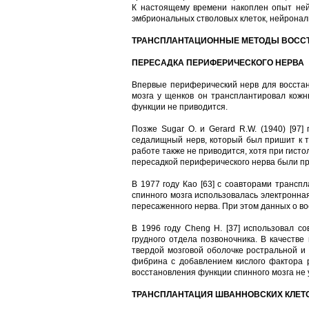
К настоящему времени накоплен опыт ней
эмбриональных стволовых клеток, нейронал
ТРАНСПЛАНТАЦИОННЫЕ МЕТОДЫ ВОСС
ПЕРЕСАДКА ПЕРИФЕРИЧЕСКОГО НЕРВА
Впервые периферический нерв для восстано
мозга у щенков он трансплантировал кожн
функции не приводится.
Позже Sugar О. и Gerard R.W. (1940) [97
седалищный нерв, который был пришит к тв
работе также не приводится, хотя при гист
пересадкой периферического нерва были про
В 1977 году Као [63] с соавторами трансп
спинного мозга использовалась электронна
пересаженного нерва. При этом данных о в
В 1996 году Cheng H. [37] использовал с
грудного отдела позвоночника. В качеств
твердой мозговой оболочке ростральной и 
фибрина с добавлением кислого фактора р
восстановления функции спинного мозга не 
ТРАНСПЛАНТАЦИЯ ШВАННОВСКИХ КЛЕТ