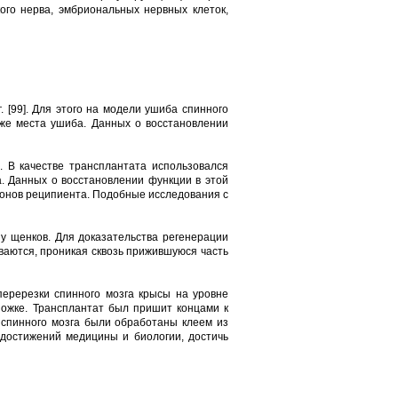
го нерва, эмбриональных нервных клеток,
 [99]. Для этого на модели ушиба спинного
иже места ушиба. Данных о восстановлении
. В качестве трансплантата использовался
а. Данных о восстановлении функции в этой
ксонов реципиента. Подобные исследования с
 у щенков. Для доказательства регенерации
ваются, проникая сквозь прижившуюся часть
перерезки спинного мозга крысы на уровне
ножке. Трансплантат был пришит концами к
и спинного мозга были обработаны клеем из
 достижений медицины и биологии, достичь