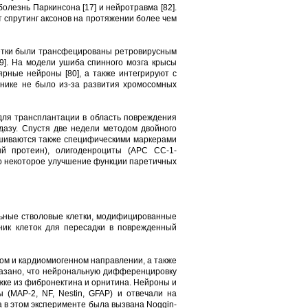
болезнь Паркинсона [17] и нейротравма [82].
 спрутинг аксонов на протяжении более чем
летки были трансфецированы ретровирусным
9]. На модели ушиба спинного мозга крысы
рные нейроны [80], а также интегрируют с
инике не было из-за развития хромосомных
для трансплантации в область повреждения
дазу. Спустя две недели методом двойного
ашиваются также специфическими маркерами
й протеин), олигоденроциты (АРС СС-1-
но некоторое улучшение функции паретичных
льные стволовые клетки, модифицированные
чник клеток для пересадки в поврежденный
ом и кардиомиогенном направлении, а также
оказано, что нейрональную дифференцировку
ожке из фибронектина и орнитина. Нейроны и
 (МАР-2, NF, Nestin, GFAP) и отвечали на
в этом эксперименте была вызвана Noggin-