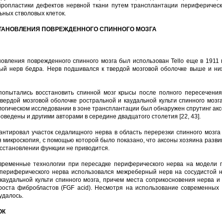
ропластики дефектов нервной ткани путем трансплантации периферическо
ьных стволовых клеток.
ТАНОВЛЕНИЯ ПОВРЕЖДЕННОГО СПИННОГО МОЗГА
вления поврежденного спинного мозга был использован Tello еще в 1911 г.
ый нерв бедра. Нерв подшивался к твердой мозговой оболочке выше и н
] попытались восстановить спинной мозг крысы после полного пересечения
ердой мозговой оболочке ростральной и каудальной культи спинного мозг
ологическом исследовании в зоне трансплантации был обнаружен спрутинг а
ведены и другими авторами в середине двадцатого столетия [22, 43].
лантировал участок седалищного нерва в область перерезки спинного мозга
я микроскопия, с помощью которой было показано, что аксоны хозяина разви
осстановлении функции не приводится.
овременные технологии при пересадке периферического нерва на модели 
е периферического нерва использовался межреберный нерв на сосудистой 
каудальной культи спинного мозга, причем места соприкосновения нерва 
оста фибробластов (FGF acid). Несмотря на использование современных
удалось.
ОК