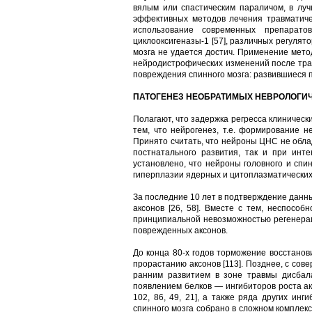
вялым или спастическим параличом, в луч
эффективных методов лечения травматиче
использование современных препаратов 
циклооксигеназы-1 [57], различных регулят
мозга не удается достич. Применение мет
нейродистрофических изменений после трав
повреждения спинного мозга: развившиеся 
ПАТОГЕНЕЗ НЕОБРАТИМЫХ НЕВРОЛОГИЧ
Полагают, что задержка регресса клиническ
тем, что нейрогенез, т.е. формирование н
Принято считать, что нейроны ЦНС не облад
постнатального развития, так и при инт
установлено, что нейроны головного и спи
гиперплазии ядерных и цитоплазматических 
За последние 10 лет в подтверждение данны
аксонов [26, 58]. Вместе с тем, неспосо
принципиальной невозможностью регенерац
поврежденных аксонов.
До конца 80-х годов торможение восстанов
прорастанию аксонов [113]. Позднее, с сов
ранним развитием в зоне травмы дисба
появлением белков — ингибиторов роста аксо
102, 86, 49, 21], а также ряда других ин
спинного мозга собрано в сложном комплек