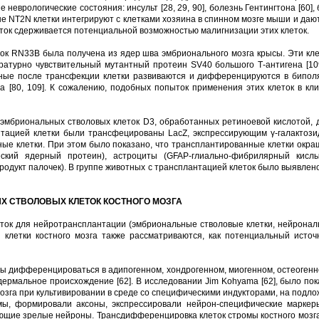
врологические состояния: инсульт [28, 29, 90], болезнь Гентингтона [60], 
е NT2N клетки интегрируют с клетками хозяина в спинном мозге мыши и дают
леток сдерживается потенциальной возможностью малигнизации этих клеток.
ток RN33B была получена из ядер шва эмбрионального мозга крысы. Эти к
ратурно чувствительный мутантный протеин SV40 большого Т-антигена [10
ые после трансфекции клетки развиваются и дифференцируются в биполя
а [80, 109]. К сожалению, подобных попыток применения этих клеток в кл
эмбриональных стволовых клеток D3, обработанных ретиноевой кислотой, 
антацией клетки были трансфецированы LacZ, экспрессирующим γ-галактози
е клетки. При этом было показано, что трансплантированные клетки окр
кий ядерный протеин), астроциты (GFAP-глиально-фибрилярный кислы
одукт палочек). В группе животных с трансплантацией клеток было выявле
 СТВОЛОВЫХ КЛЕТОК КОСТНОГО МОЗГА
ок для нейротрансплантации (эмбриональные стволовые клетки, нейрона
 клетки костного мозга также рассматриваются, как потенциальный исто
ны дифференцироваться в адипогенном, хондрогенном, миогенном, остеогенн
дермальное происхождение [62]. В исследовании Jim Kohyama [62], было п
мозга при культивировании в среде со специфическими индукторами, на подл
мы, формировали аксоны, экспрессировали нейрон-специфические маркеры
щие зрелые нейроны. Трансдифференцировка клеток стромы костного мозга 