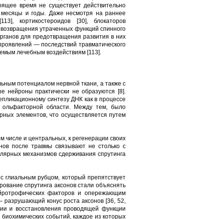
тоящее время не существует действительно
 месяцы и годы. Даже несмотря на раннее
13], кортикостероидов [30], блокаторов
., возвращения утраченных функций спинного
рганов для предотвращения развития в них
 проявлений — последствий травматического
емым лечебным воздействиям [113].
льным потенциалом нервной ткани, а также с
ые нейроны практически не образуются [8].
репликационному синтезу ДНК как в процессе
ы ольфакторной области. Между тем, было
урных элементов, что осуществляется путем
м числе и центральных, к регенерации своих
онов после травмы связывают не столько с
улярных механизмов сдерживания спрутинга
 с глиальным рубцом, который препятствует
ирование спрутинга аксонов стали объяснять
йротрофических факторов и опережающим
 — разрушающий конус роста аксонов [36, 52,
рации и восстановления проводящей функции
 биохимических событий, каждое из которых