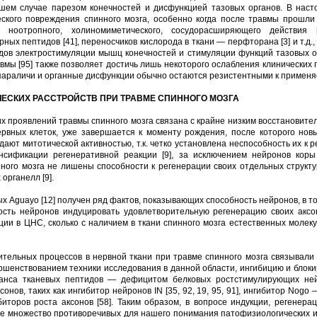
шем случае парезом конечностей и дисфункцией тазовых органов. В нас
ского повреждения спинного мозга, особенно когда после травмы прошли
ноотропного, холиномиметического, сосудорасширяющего действия [1
орных пептидов [41], переносчиков кислорода в ткани — перфторана [3] и т.д
одов электростимуляции мышц конечностей и стимуляции функций тазовых о
мы [95] также позволяет достичь лишь некоторого ослабления клинических
параличи и органные дисфункции обычно остаются резистентными к применя
ЕСКИХ РАССТРОЙСТВ ПРИ ТРАВМЕ СПИННОГО МОЗГА
их проявлений травмы спинного мозга связана с крайне низким восстановите
ервных клеток, уже завершается к моменту рождения, после которого нов
ают митотической активностью, т.к. четко установлена неспособность их к 
енсификации регенеративной реакции [9], за исключением нейронов кор
нного мозга не лишены способности к регенерации своих отдельных структ
органелл [9].
х Aguayo [12] получен ряд фактов, показывающих способность нейронов, в то
бность нейронов индуцировать удовлетворительную регенерацию своих акс
ии в ЦНС, сколько с наличием в ткани спинного мозга естественных молек
ительных процессов в нервной ткани при травме спинного мозга связывали
ершенствованием техники исследования в данной области, ингибицию и блок
ланса тканевых пептидов — дефицитом белковых ростстимулирующих не
нов, таких как ингибитор нейронов IN [35, 92, 19, 95, 91], ингибитор Nogo
гибиторов роста аксонов [58]. Таким образом, в вопросе индукции, регене
се множество противоречивых для нашего понимания патофизиологических и