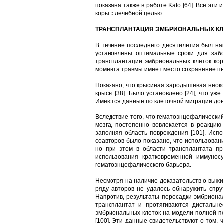
показана также в работе Kato [64]. Все э
коры с лечебной целью.
ТРАНСПЛАНТАЦИЯ ЭМБРИОНАЛЬНЫХ КЛЕ
В течение последнего десятилетия был на
установлены оптимальные сроки для забор
трансплантации эмбриональных клеток кор
момента травмы имеет место сохранение пе
Показано, что крысиная зародышевая неок
крысы [38]. Было установлено [24], что у
Имеются данные по клеточной миграции дон
Вследствие того, что гематоэнцефалически
мозга, постепенно вовлекается в реакцию
заполняя область повреждения [101]. Исп
соавторов было показано, что использован
но при этом в области трансплантата п
использования кратковременной иммуносу
гематоэнцефалического барьера.
Несмотря на наличие доказательств о выжив
ряду авторов не удалось обнаружить спрут
Напротив, результаты пересадки эмбриона
трансплантат и протягиваются дистальне
эмбриональных клеток на модели полной п
[100]. Эти данные свидетельствуют о том,