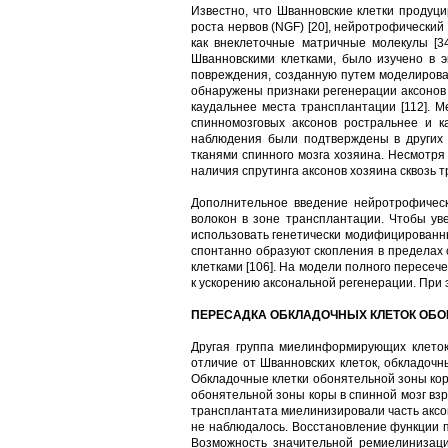
Известно, что Шванновские клетки продуц
роста нервов (NGF) [20], нейротрофический
как внеклеточные матричные молекулы [34
Шванновскими клетками, было изучено в э
повреждения, созданную путем моделирован
обнаружены признаки регенерации аксонов 
каудальнее места трансплантации [112]. 
спинномозговых аксонов ростральнее и к
наблюдения были подтверждены в других 
тканями спинного мозга хозяина. Несмотря 
наличия спрутинга аксонов хозяина сквозь т
Дополнительное введение нейротрофическ
волокон в зоне трансплантации. Чтобы ув
использовать генетически модифицированны
спонтанно образуют скопления в пределах
клетками [106]. На модели полного пересеч
к ускорению аксональной регенерации. При 
ПЕРЕСАДКА ОБКЛАДОЧНЫХ КЛЕТОК ОБО
Другая группа миелинформирующих клеток
отличие от Шванновских клеток, обкладочн
Обкладочные клетки обонятельной зоны коры
обонятельной зоны коры в спинной мозг взр
трансплантата миелинизировали часть аксон
не наблюдалось. Восстановление функции п
Возможность значительной ремиелинизаци