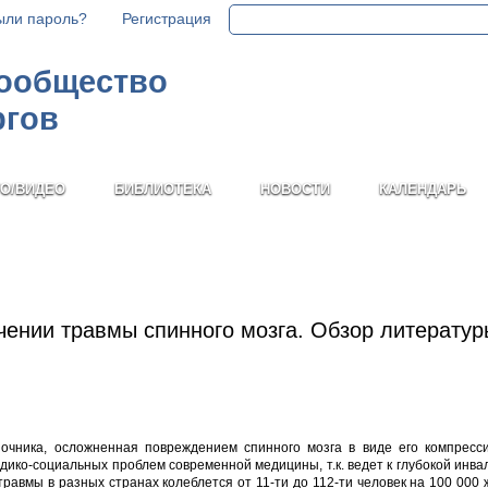
ыли пароль?
Регистрация
сообщество
ргов
О/ВИДЕО
БИБЛИОТЕКА
НОВОСТИ
КАЛЕНДАРЬ
чении травмы спинного мозга. Обзор литератур
очника, осложненная повреждением спинного мозга в виде его компресс
едико-социальных проблем современной медицины, т.к. ведет к глубокой инв
 травмы в разных странах колеблется от 11-ти до 112-ти человек на 100 000 