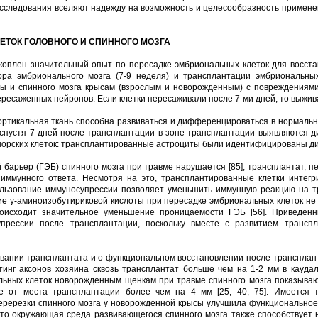
ти исследования вселяют надежду на возможность и целесообразность примен
ТОК ГОЛОВНОГО И СПИННОГО МОЗГА
коплен значительный опыт по пересадке эмбриональных клеток для восстан
а эмбрионального мозга (7-9 неделя) и трансплантации эмбриональных 
ы и спинного мозга крысам (взрослым и новорожденным) с повреждениями
ресаженных нейронов. Если клетки пересаживали после 7-ми дней, то выжив
ортикальная ткань способна развиваться и дифференцироваться в нормаль
же спустя 7 дней после трансплантации в зоне трансплантации выявляютс
орских клеток: трансплантированные астроциты были идентифицированы дист
й барьер (ГЭБ) спинного мозга при травме нарушается [85], трансплантат, 
 иммунного ответа. Несмотря на это, трансплантированные клетки интег
ользование иммуносупрессии позволяет уменьшить иммунную реакцию на т
ие γ-аминоизобутириковой кислоты при пересадке эмбриональных клеток н
роисходит значительное уменьшение проницаемости ГЭБ [56]. Приведенн
прессии после трансплантации, поскольку вместе с развитием транспл
ании трансплантата и о функциональном восстановлении после трансплантаци
инг аксонов хозяина сквозь трансплантат больше чем на 1-2 мм в каудальн
льных клеток новорожденным щенкам при травме спинного мозга показываю
е от места трансплантации более чем на 4 мм [25, 40, 75]. Имеется т
еререзки спинного мозга у новорожденной крысы улучшила функциональное
 что окружающая среда развивающегося спинного мозга также способствуе