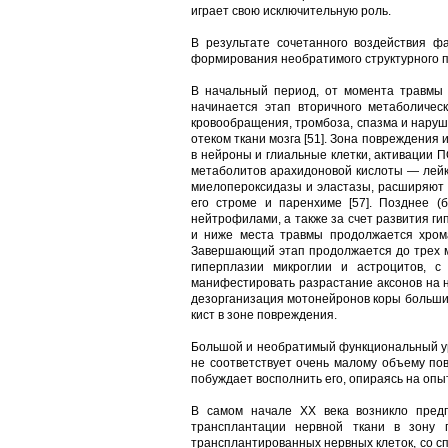
играет свою исключительную роль.
В результате сочетанного воздействия ф
формирования необратимого структурного п
В начальный период, от момента травмы д
начинается этап вторичного метаболичес
кровообращения, тромбоза, спазма и наруш
отеком ткани мозга [51]. Зона повреждени
в нейроны и глиальные клетки, активации П
метаболитов арахидоновой кислоты — лейк
миелопероксидазы и эластазы, расширяют а
его строме и паренхиме [57]. Позднее (
нейтрофилами, а также за счет развития г
и ниже места травмы продолжается хрома
Завершающий этап продолжается до трех ме
гиперплазии микроглии и астроцитов, 
манифестировать разрастание аксонов на н
дезорганизация мотонейронов коры больших
кист в зоне повреждения.
Большой и необратимый функциональный уро
не соответствует очень малому объему по
побуждает восполнить его, опираясь на опы
В самом начале ХХ века возникло предп
трансплантации нервной ткани в зону п
трансплантированных нервных клеток, со с