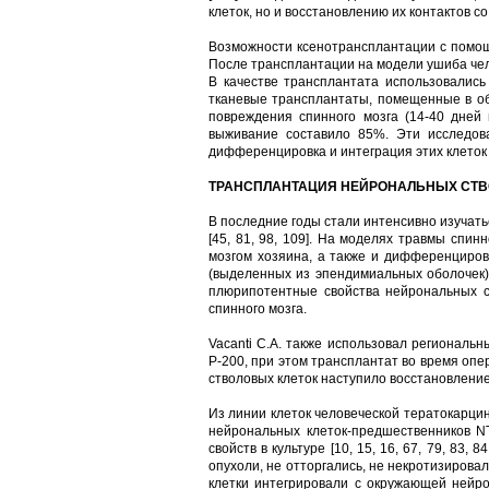
клеток, но и восстановлению их контактов с
Возможности ксенотрансплантации с помощь
После трансплантации на модели ушиба чел
В качестве трансплантата использовались
тканевые трансплантаты, помещенные в об
повреждения спинного мозга (14-40 дней
выживание составило 85%. Эти исследова
дифференцировка и интеграция этих клеток 
ТРАНСПЛАНТАЦИЯ НЕЙРОНАЛЬНЫХ СТВО
В последние годы стали интенсивно изучать
[45, 81, 98, 109]. На моделях травмы спи
мозгом хозяина, а также и дифференциров
(выделенных из эпендимиальных оболочек)
плюрипотентные свойства нейрональных ст
спинного мозга.
Vacanti С.А. также использовал региональ
Р-200, при этом трансплантат во время оп
стволовых клеток наступило восстановление
Из линии клеток человеческой тератокарцин
нейрональных клеток-предшественников NT
свойств в культуре [10, 15, 16, 67, 79, 8
опухоли, не отторгались, не некротизировал
клетки интегрировали с окружающей нейро