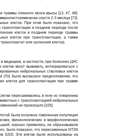
травмы спинного мозга крысы [13, 47, 48].
уногистохимически спустя 2-3 месяца [73].
ьных клеток. При этом было показано, что
и трансплантации в позднем периоде после
спензии клеток в позднем периоде травмы
ьных клеток при трансплантации, а также
трансплантат или суспензия клеток).
 в медицине, в частности, при болезнях ЦНС
 клетки могут выживать, интегрироваться с
тированных нейрональных стволовых клеток
 [70]. Было высказано предположение, что
ких клеток для трансплантации при травме
Клетки пересаживались в геле из плюроника
е животных с трансплантацией нейрональных
изменений не произошло [105].
ислотой была получена гомогенная популяция
еских, физиологических и морфологических
х мышей, хорошо прижились, не образовывали
 того, было показано, что пересаженные NT2N
в [103]. Эти клетки были использованы на