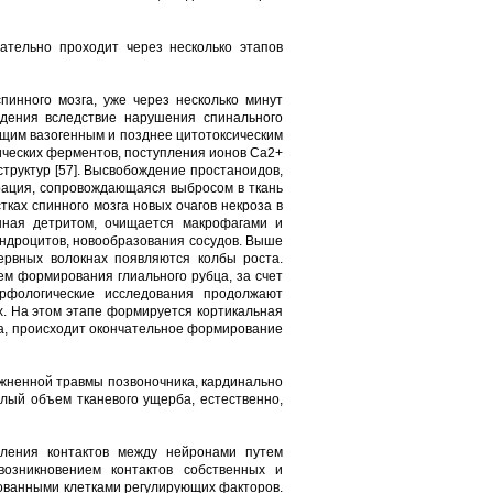
ательно проходит через несколько этапов
пинного мозга, уже через несколько минут
ждения вследствие нарушения спинального
ющим вазогенным и позднее цитотоксическим
ических ферментов, поступления ионов Са2+
структур [57]. Высвобождение простаноидов,
рация, сопровождающаяся выбросом в ткань
ках спинного мозга новых очагов некроза в
енная детритом, очищается макрофагами и
ендроцитов, новообразования сосудов. Выше
ервных волокнах появляются колбы роста.
ем формирования глиального рубца, за счет
рфологические исследования продолжают
х. На этом этапе формируется кортикальная
за, происходит окончательное формирование
ожненной травмы позвоночника, кардинально
лый объем тканевого ущерба, естественно,
вления контактов между нейронами путем
возникновением контактов собственных и
рованными клетками регулирующих факторов.