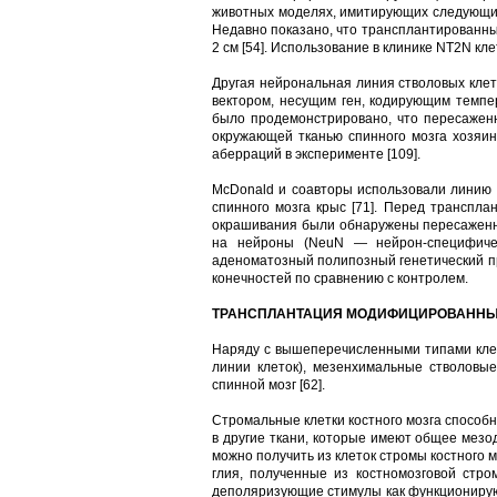
животных моделях, имитирующих следующие не
Недавно показано, что трансплантированны
2 см [54]. Использование в клинике NT2N к
Другая нейрональная линия стволовых кле
вектором, несущим ген, кодирующим темпе
было продемонстрировано, что пересаженн
окружающей тканью спинного мозга хозяин
аберраций в эксперименте [109].
McDonald и соавторы использовали линию 
спинного мозга крыс [71]. Перед транспл
окрашивания были обнаружены пересаженны
на нейроны (NeuN — нейрон-специфичес
аденоматозный полипозный генетический пр
конечностей по сравнению с контролем.
ТРАНСПЛАНТАЦИЯ МОДИФИЦИРОВАННЫХ
Наряду с вышеперечисленными типами клет
линии клеток), мезенхимальные стволовые
спинной мозг [62].
Стромальные клетки костного мозга способ
в другие ткани, которые имеют общее мезо
можно получить из клеток стромы костного 
глия, полученные из костномозговой стро
деполяризующие стимулы как функционирую