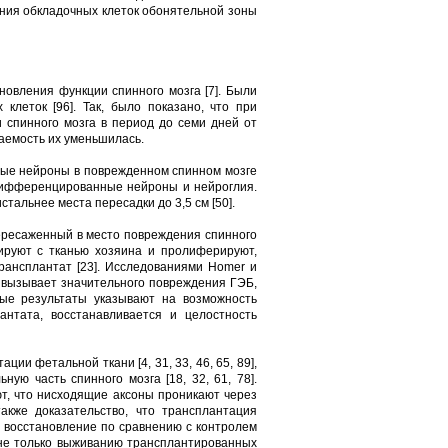
ения обкладочных клеток обонятельной зоны
овления функции спинного мозга [7]. Были
клеток [96]. Так, было показано, что при
 спинного мозга в период до семи дней от
аемость их уменьшилась.
ные нейроны в поврежденном спинном мозге
я дифференцированные нейроны и нейроглия.
альнее места пересадки до 3,5 см [50].
пересаженный в место повреждения спинного
рируют с тканью хозяина и пролиферируют,
рансплантат [23]. Исследованиями Homer и
е вызывает значительного повреждения ГЭБ,
ые результаты указывают на возможность
антата, восстанавливается и целостность
и фетальной ткани [4, 31, 33, 46, 65, 89],
ую часть спинного мозга [18, 32, 61, 78].
т, что нисходящие аксоны проникают через
акже доказательство, что трансплантация
 восстановление по сравнению с контролем
т не только выживанию трансплантированных