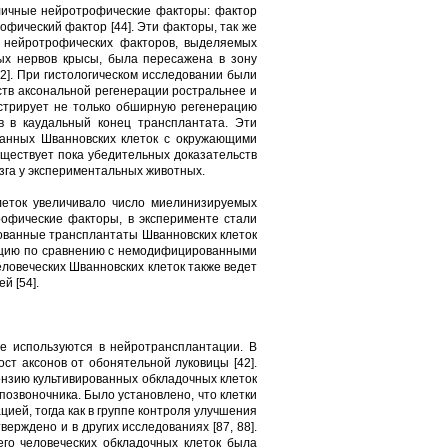
зличные нейротрофические факторы: фактор
офический фактор [44]. Эти факторы, так же
ие нейротрофических факторов, выделяемых
ных нервов крысы, была пересажена в зону
2]. При гистологическом исследовании были
ств аксональной регенерации ростральнее и
нстрирует не только обширную регенерацию
в в каудальный конец трансплантата. Эти
ванных Шванновских клеток с окружающими
существует пока убедительных доказательств
озга у экспериментальных животных.
леток увеличивало число миелинизируемых
рофические факторы, в эксперименте стали
рованные трансплантаты Шванновских клеток
зацию по сравнению с немодифицированными
еловеческих Шванновских клеток также ведет
й [54].
е используются в нейротрансплантации. В
ст аксонов от обонятельной луковицы [42].
пензию культивированных обкладочных клеток
позвоночника. Было установлено, что клетки
ией, тогда как в группе контроля улучшения
рждено и в других исследованиях [87, 88].
го человеческих обкладочных клеток была