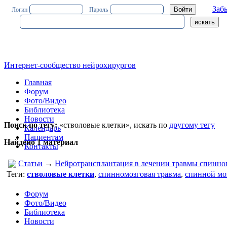
Заб
Логин
Пароль
Интернет-сообщество нейрохирургов
Главная
Форум
Фото/Видео
Библиотека
Новости
Поиск по тегу:
«стволовые клетки», искать по
другому тегу
Календарь
Пациентам
Найдено 1 материал
Контакты
Статьи
→
Нейротрансплантация в лечении травмы спинног
Теги:
стволовые клетки
,
спинномозговая травма
,
спинной мо
Форум
Фото/Видео
Библиотека
Новости