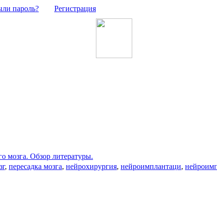
ыли пароль?
Регистрация
о мозга. Обзор литературы.
зг
,
пересадка мозга
,
нейрохирургия
,
нейроимплантаци
,
нейроим