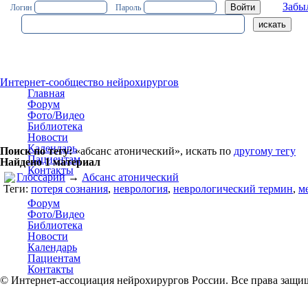
Забы
Логин
Пароль
Интернет-сообщество нейрохирургов
Главная
Форум
Фото/Видео
Библиотека
Новости
Календарь
Поиск по тегу:
«абсанс атонический», искать по
другому тегу
Пациентам
Найдено 1 материал
Контакты
Глоссарий
→
Абсанс атонический
Теги:
потеря сознания
,
неврология
,
неврологический термин
,
м
Форум
Фото/Видео
Библиотека
Новости
Календарь
Пациентам
Контакты
© Интернет-ассоциация нейрохирургов России. Все права защи