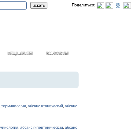
Поделиться:
ПАЦИЕНТАМ
КОНТАКТЫ
 терминология
абсанс атонический
абсанс
,
,
рминология
абсанс гипертонический
абсанс
,
,