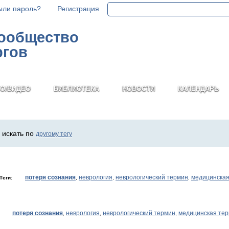
ыли пароль?
Регистрация
сообщество
ргов
О/ВИДЕО
БИБЛИОТЕКА
НОВОСТИ
КАЛЕНДАРЬ
 искать по
другому тегу
потеря сознания
неврология
неврологический термин
медицинская
Теги:
,
,
,
потеря сознания
неврология
неврологический термин
медицинская те
:
,
,
,