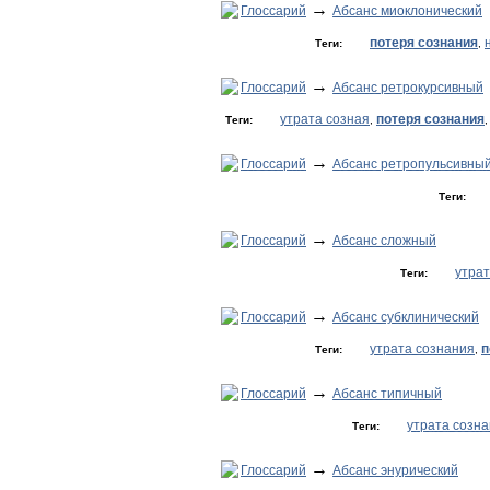
→
Глоссарий
Абсанс миоклонический
потеря сознания
Теги:
,
→
Глоссарий
Абсанс ретрокурсивный
утрата созная
потеря сознания
Теги:
,
→
Глоссарий
Абсанс ретропульсивны
Теги:
→
Глоссарий
Абсанс сложный
утрат
Теги:
→
Глоссарий
Абсанс субклинический
утрата сознания
п
Теги:
,
→
Глоссарий
Абсанс типичный
утрата созн
Теги:
→
Глоссарий
Абсанс энурический