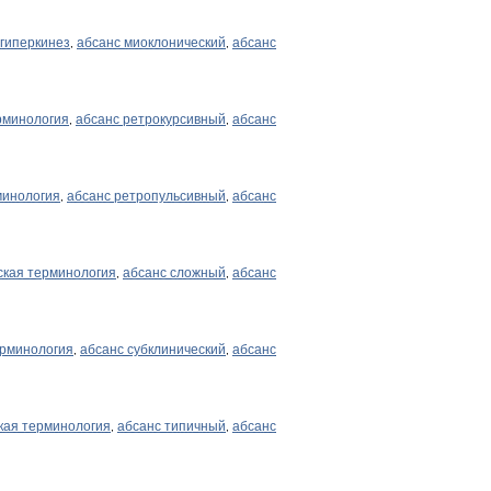
гиперкинез
абсанс миоклонический
абсанс
,
,
рминология
абсанс ретрокурсивный
абсанс
,
,
минология
абсанс ретропульсивный
абсанс
,
,
кая терминология
абсанс сложный
абсанс
,
,
ерминология
абсанс субклинический
абсанс
,
,
кая терминология
абсанс типичный
абсанс
,
,