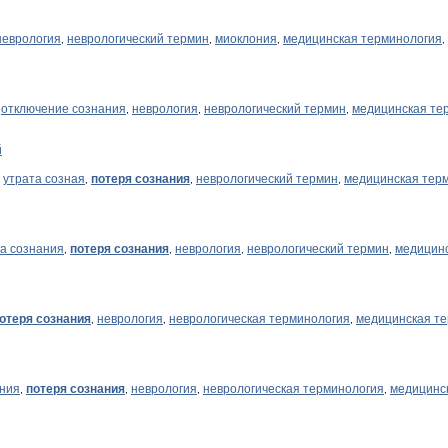
неврология
неврологический термин
миоклония
медицинская терминология
,
,
,
,
отключение сознания
неврология
неврологический термин
медицинская те
,
,
,
,
й
утрата созная
потеря сознания
неврологический термин
медицинская тер
,
,
,
а сознания
потеря сознания
неврология
неврологический термин
медицинс
,
,
,
,
отеря сознания
неврология
неврологическая терминология
медицинская т
,
,
,
ания
потеря сознания
неврология
неврологическая терминология
медицинс
,
,
,
,