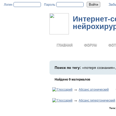
Заб
Логин
Пароль
Интернет-
нейрохиру
ГЛАВНАЯ
ФОРУМ
ФОТ
Поиск по тегу:
«потеря сознания»,
Найдено 9 материалов
→
Глоссарий
Абсанс атонический
→
Глоссарий
Абсанс гипертонический
Теги