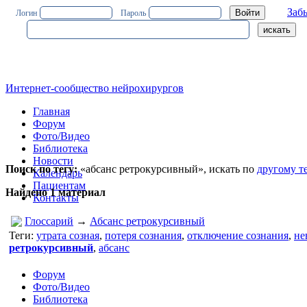
Заб
Логин
Пароль
Интернет-сообщество нейрохирургов
Главная
Форум
Фото/Видео
Библиотека
Новости
Поиск по тегу:
«абсанс ретрокурсивный», искать по
другому т
Календарь
Пациентам
Найдено 1 материал
Контакты
Глоссарий
→
Абсанс ретрокурсивный
Теги:
утрата созная
,
потеря сознания
,
отключение сознания
,
не
ретрокурсивный
,
абсанс
Форум
Фото/Видео
Библиотека